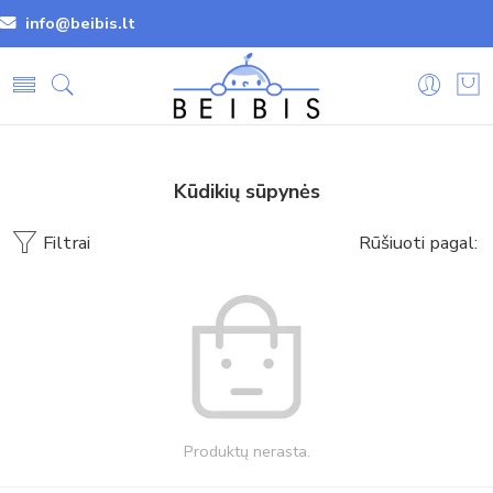
info@beibis.lt
Kūdikių sūpynės
Filtrai
Rūšiuoti pagal:
Produktų nerasta.