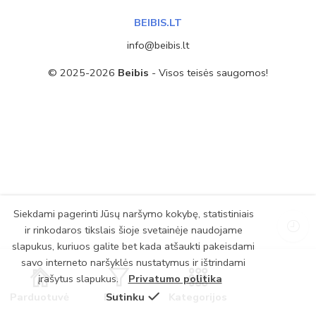
BEIBIS.LT
info@beibis.lt
© 2025-2026
Beibis
- Visos teisės saugomos!
Siekdami pagerinti Jūsų naršymo kokybę, statistiniais
ir rinkodaros tikslais šioje svetainėje naudojame
slapukus, kuriuos galite bet kada atšaukti pakeisdami
savo interneto naršyklės nustatymus ir ištrindami
įrašytus slapukus.
Privatumo politika
Parduotuvė
Filtrai
Sutinku
Kategorijos