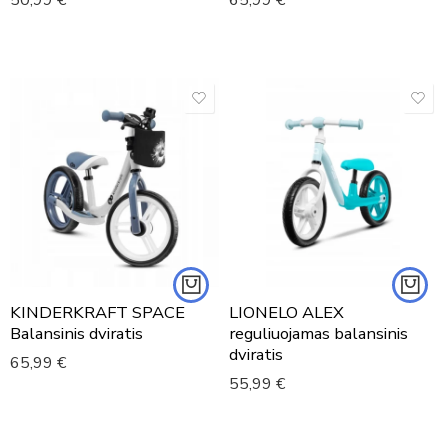
KINDERKRAFT SPACE
LIONELO ALEX
Balansinis dviratis
reguliuojamas balansinis
dviratis
65,99
€
55,99
€