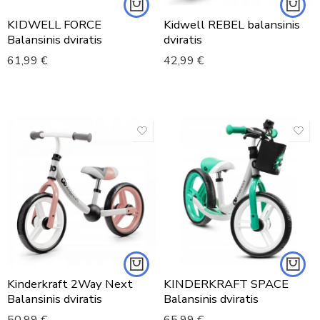
KIDWELL FORCE
Kidwell REBEL balansinis
Balansinis dviratis
dviratis
61,99
€
42,99
€
Kinderkraft 2Way Next
KINDERKRAFT SPACE
Balansinis dviratis
Balansinis dviratis
50,99
€
65,99
€