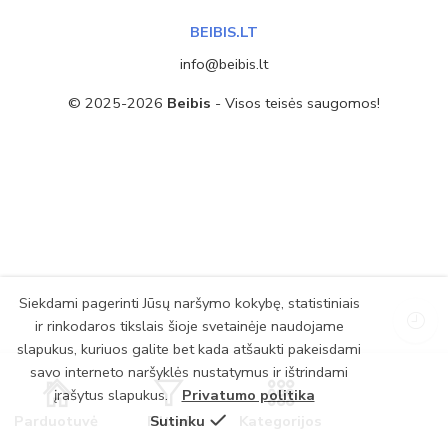
BEIBIS.LT
info@beibis.lt
© 2025-2026
Beibis
- Visos teisės saugomos!
Siekdami pagerinti Jūsų naršymo kokybę, statistiniais
ir rinkodaros tikslais šioje svetainėje naudojame
slapukus, kuriuos galite bet kada atšaukti pakeisdami
savo interneto naršyklės nustatymus ir ištrindami
įrašytus slapukus.
Privatumo politika
Parduotuvė
Filtrai
Sutinku
Kategorijos