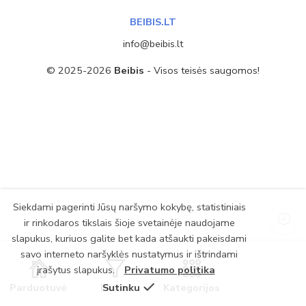
BEIBIS.LT
info@beibis.lt
© 2025-2026
Beibis
- Visos teisės saugomos!
Siekdami pagerinti Jūsų naršymo kokybę, statistiniais
ir rinkodaros tikslais šioje svetainėje naudojame
slapukus, kuriuos galite bet kada atšaukti pakeisdami
savo interneto naršyklės nustatymus ir ištrindami
įrašytus slapukus.
Privatumo politika
Parduotuvė
Filtrai
Sutinku
Kategorijos