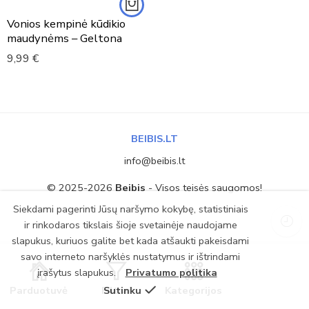
Vonios kempinė kūdikio
maudynėms – Geltona
9,99
€
BEIBIS.LT
info@beibis.lt
© 2025-2026
Beibis
- Visos teisės saugomos!
Siekdami pagerinti Jūsų naršymo kokybę, statistiniais
ir rinkodaros tikslais šioje svetainėje naudojame
slapukus, kuriuos galite bet kada atšaukti pakeisdami
savo interneto naršyklės nustatymus ir ištrindami
įrašytus slapukus.
Privatumo politika
Parduotuvė
Filtrai
Sutinku
Kategorijos