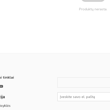
Produktų nerasta.
i tinklai
ija
isyklės