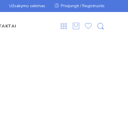
Užsakymo sekimas
Prisijungti / Registruotis
TAKTAI