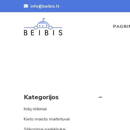
info@beibis.lt
PAGRI
Kategorijos
Indų rinkiniai
Kieto maisto maitintuvai
Silikoniniai padėkliukai