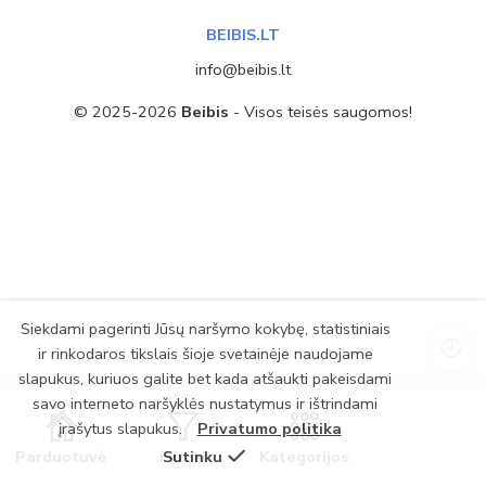
BEIBIS.LT
info@beibis.lt
© 2025-2026
Beibis
- Visos teisės saugomos!
Siekdami pagerinti Jūsų naršymo kokybę, statistiniais
ir rinkodaros tikslais šioje svetainėje naudojame
slapukus, kuriuos galite bet kada atšaukti pakeisdami
savo interneto naršyklės nustatymus ir ištrindami
įrašytus slapukus.
Privatumo politika
Parduotuvė
Filtrai
Sutinku
Kategorijos