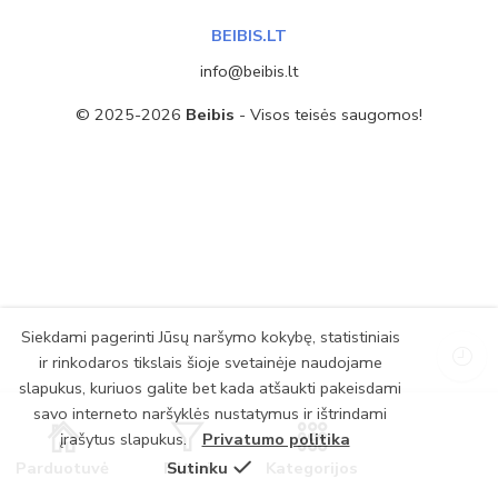
BEIBIS.LT
info@beibis.lt
© 2025-2026
Beibis
- Visos teisės saugomos!
Siekdami pagerinti Jūsų naršymo kokybę, statistiniais
ir rinkodaros tikslais šioje svetainėje naudojame
slapukus, kuriuos galite bet kada atšaukti pakeisdami
savo interneto naršyklės nustatymus ir ištrindami
įrašytus slapukus.
Privatumo politika
Parduotuvė
Filtrai
Sutinku
Kategorijos