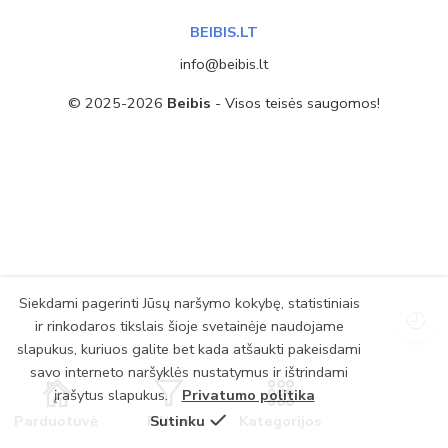
BEIBIS.LT
info@beibis.lt
© 2025-2026
Beibis
- Visos teisės saugomos!
Siekdami pagerinti Jūsų naršymo kokybę, statistiniais
ir rinkodaros tikslais šioje svetainėje naudojame
slapukus, kuriuos galite bet kada atšaukti pakeisdami
savo interneto naršyklės nustatymus ir ištrindami
įrašytus slapukus.
Privatumo politika
Parduotuvė
Filtrai
Sutinku
Kategorijos